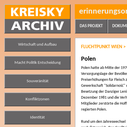
erinnerungso
DAS PROJEKT
DOKUM
Wirtschaft und Aufbau
FLUCHTPUNKT WIEN >
Polen
Macht Politik Entscheidung
Polen hatte ab Mitte der 197
Versorgungslage der Bevölke
Preiserhöhungen für Fleisch 
Souveränität
Gewerkschaft "Solidarność" 
Besetzung der Danziger Lenin
Dezember 1981 und die Verha
Konfliktzonen
Mitglieder zerstörte die Ho
regierten Polen.
Identität
Rund um den Jahreswechsel 