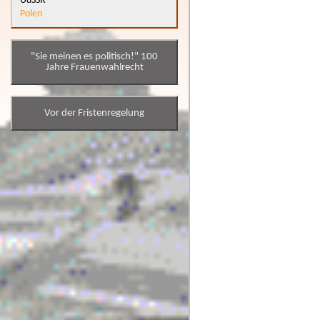
UdSSR
Polen
"Sie meinen es politisch!" 100
Jahre Frauenwahlrecht
Vor der Fristenregelung