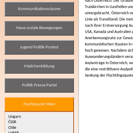
nach Österreich. Der Großtei
Traiskirchen in Gasthöfen u
Kommunikationsräume
untergebracht. Österreich ve
Linie als Transitland: Die m
nach ihrer Erstversorgung A
Neue soziale Bewegungen
USA, Kanada und Australien g
Anerkennungsrate zur Gewähru
kommunistischen Staaten in 
Jugend Politik Protest
hoch gewesen. Nachdem sich 
Auswanderungsländern versch
Asylanträge in Österreich, w
Mädchenbildung
die eine restriktivere Asylp
Senkung der Flüchtlingsquote
Politik Presse Partei
Fluchtpunkt Wien
Ungarn
ČSSR
Chile