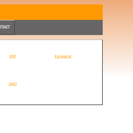
NTAKT
ERP
Europarat
Europarat
UNO