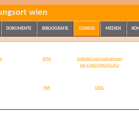
ungsort wien
DOKUMENTE
BIBLIOGRAFIE
LEXIKON
MEDIEN
KO
n
EFTA
Zeittafel und Institutionen
der EGKS/EWG/EG/EU
EFTA
ERP
EGKS/EWG/EG/EU/EWR
IWF
OEEC
IWF
OEEC
UNO