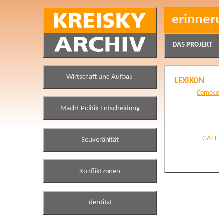
erinner
DAS PROJEKT
Wirtschaft und Aufbau
LEXIKON
Comeco
Comecon
Macht Politik Entscheidung
GATT
Souveränität
GATT
Konfliktzonen
Identität