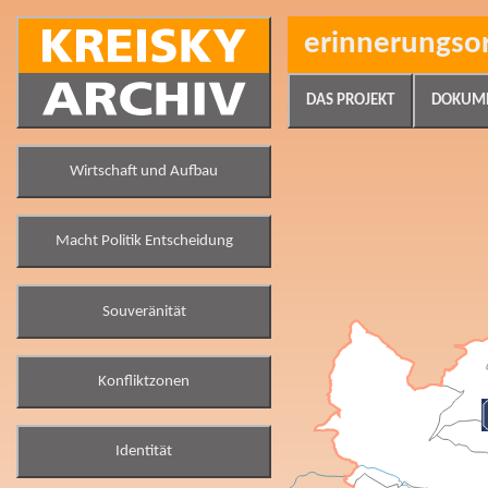
erinnerungso
DAS PROJEKT
DOKUM
Wirtschaft und Aufbau
Macht Politik Entscheidung
Souveränität
Konfliktzonen
Identität