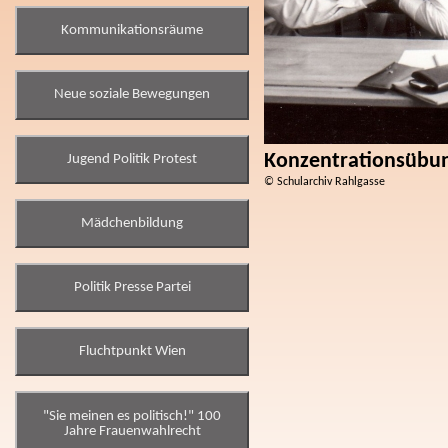
Kommunikationsräume
Neue soziale Bewegungen
Konzentrationsübu
Jugend Politik Protest
© Schularchiv Rahlgasse
Mädchenbildung
Politik Presse Partei
Fluchtpunkt Wien
"Sie meinen es politisch!" 100
Jahre Frauenwahlrecht