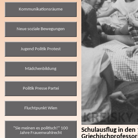
Kommunikationsräume
Neue soziale Bewegungen
Jugend Politik Protest
Mädchenbildung
Politik Presse Partei
Fluchtpunkt Wien
"Sie meinen es politisch!" 100
Schulausflug in den
Jahre Frauenwahlrecht
Griechischprofessor