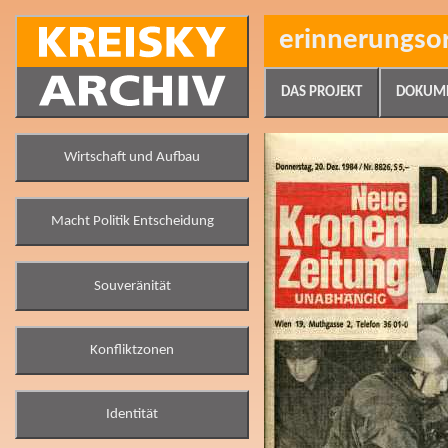
erinnerungso
DAS PROJEKT
DOKUM
Wirtschaft und Aufbau
Macht Politik Entscheidung
Souveränität
Konfliktzonen
Identität