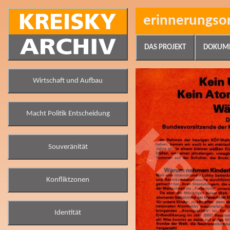
erinnerungso
DAS PROJEKT
DOKUM
Wirtschaft und Aufbau
Macht Politik Entscheidung
Souveränität
Konfliktzonen
Identität