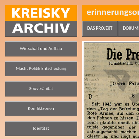
erinnerungso
DAS PROJEKT
DOKUM
Wirtschaft und Aufbau
Macht Politik Entscheidung
Souveränität
Konfliktzonen
Identität