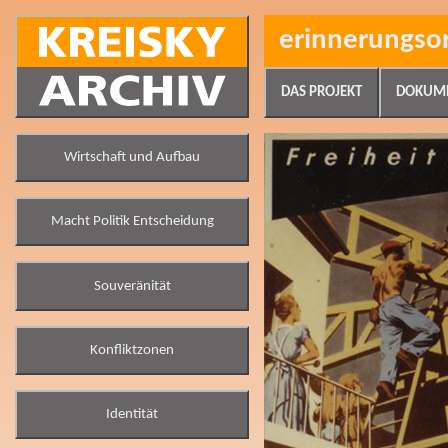
erinnerungso
DAS PROJEKT
DOKUM
Wirtschaft und Aufbau
Macht Politik Entscheidung
Souveränität
Konfliktzonen
Identität