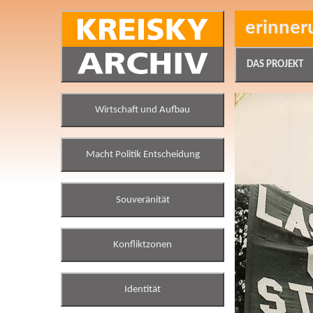
erinner
DAS PROJEKT
Wirtschaft und Aufbau
Macht Politik Entscheidung
Souveränität
Konfliktzonen
Identität