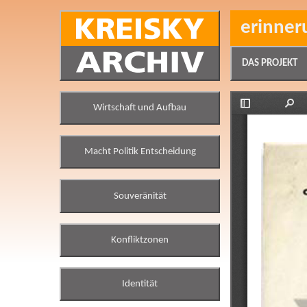
erinner
DAS PROJEKT
Wirtschaft und Aufbau
Macht Politik Entscheidung
Souveränität
Konfliktzonen
Identität