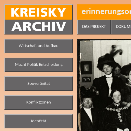
erinnerungso
DAS PROJEKT
DOKUM
Wirtschaft und Aufbau
Macht Politik Entscheidung
Souveränität
Konfliktzonen
Identität