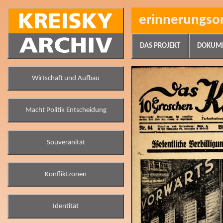
erinnerungso
DAS PROJEKT
DOKUM
Wirtschaft und Aufbau
Macht Politik Entscheidung
Souveränität
Konfliktzonen
Identität