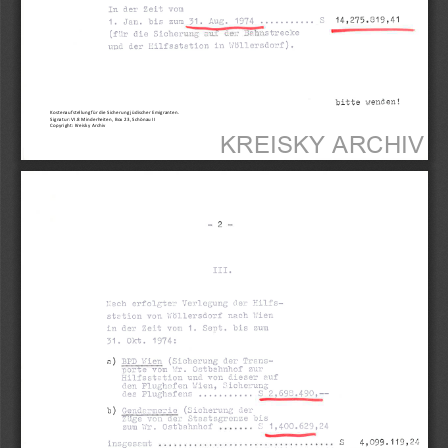
Kostenaufstellung
für
die
Sicherung
jüdischer
Emigranten.
Signatur:
VI.8
Minderheiten,
Box
23,
Schönau
II
Copyright:
Kreisky
Archiv
KREISKY 
ARCHIV